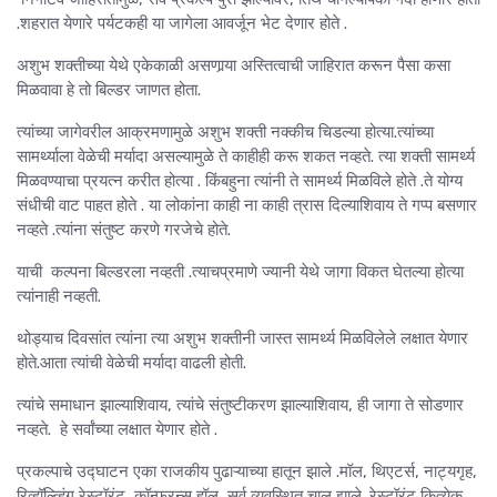
.शहरात येणारे पर्यटकही या जागेला आवर्जून भेट देणार होते .
अशुभ शक्तीच्या येथे एकेकाळी असणार्‍या अस्तित्वाची जाहिरात करून पैसा कसा
मिळवावा हे तो बिल्डर जाणत होता.
त्यांच्या जागेवरील आक्रमणामुळे अशुभ शक्ती नक्कीच चिडल्या होत्या.त्यांच्या
सामर्थ्याला वेळेची मर्यादा असल्यामुळे ते काहीही करू शकत नव्हते. त्या शक्ती सामर्थ्य
मिळवण्याचा प्रयत्न करीत होत्या . किंबहुना त्यांनी ते सामर्थ्य मिळविले होते .ते योग्य
संधीची वाट पाहत होते . या लोकांना काही ना काही त्रास दिल्याशिवाय ते गप्प बसणार
नव्हते .त्यांना संतुष्ट करणे गरजेचे होते.
याची कल्पना बिल्डरला नव्हती .त्याचप्रमाणे ज्यानी येथे जागा विकत घेतल्या होत्या
त्यांनाही नव्हती.
थोड्याच दिवसांत त्यांना त्या अशुभ शक्तीनी जास्त सामर्थ्य मिळविलेले लक्षात येणार
होते.आता त्यांची वेळेची मर्यादा वाढली होती.
त्यांचे समाधान झाल्याशिवाय, त्यांचे संतुष्टीकरण झाल्याशिवाय, ही जागा ते सोडणार
नव्हते. हे सर्वांच्या लक्षात येणार होते .
प्रकल्पाचे उद्घाटन एका राजकीय पुढाऱ्याच्या हातून झाले .मॉल, थिएटर्स, नाट्यगृह,
रिव्हॉल्व्हिंग रेस्टॉरंट ,कॉन्फरन्स हॉल, सर्व व्यवस्थित चालू झाले .रेस्टॉरंट कित्येक