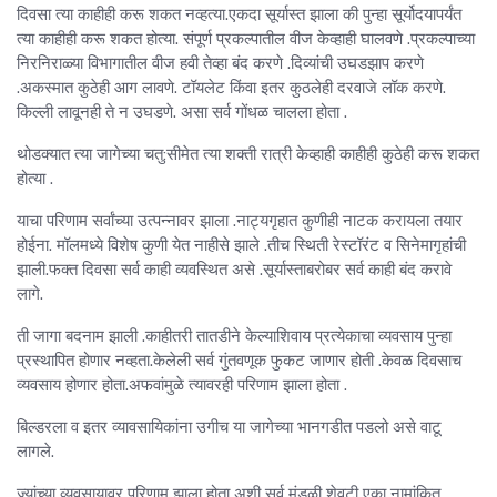
दिवसा त्या काहीही करू शकत नव्हत्या.एकदा सूर्यास्त झाला की पुन्हा सूर्योदयापर्यंत
त्या काहीही करू शकत होत्या. संपूर्ण प्रकल्पातील वीज केव्हाही घालवणे .प्रकल्पाच्या
निरनिराळ्या विभागातील वीज हवी तेव्हा बंद करणे .दिव्यांची उघडझाप करणे
.अकस्मात कुठेही आग लावणे. टॉयलेट किंवा इतर कुठलेही दरवाजे लॉक करणे.
किल्ली लावूनही ते न उघडणे. असा सर्व गोंधळ चालला होता .
थोडक्यात त्या जागेच्या चतु:सीमेत त्या शक्ती रात्री केव्हाही काहीही कुठेही करू शकत
होत्या .
याचा परिणाम सर्वांच्या उत्पन्नावर झाला .नाट्यगृहात कुणीही नाटक करायला तयार
होईना. मॉलमध्ये विशेष कुणी येत नाहीसे झाले .तीच स्थिती रेस्टॉरंट व सिनेमागृहांची
झाली.फक्त दिवसा सर्व काही व्यवस्थित असे .सूर्यास्ताबरोबर सर्व काही बंद करावे
लागे.
ती जागा बदनाम झाली .काहीतरी तातडीने केल्याशिवाय प्रत्येकाचा व्यवसाय पुन्हा
प्रस्थापित होणार नव्हता.केलेली सर्व गुंतवणूक फुकट जाणार होती .केवळ दिवसाच
व्यवसाय होणार होता.अफवांमुळे त्यावरही परिणाम झाला होता .
बिल्डरला व इतर व्यावसायिकांना उगीच या जागेच्या भानगडीत पडलो असे वाटू
लागले.
ज्यांच्या व्यवसायावर परिणाम झाला होता अशी सर्व मंडळी शेवटी एका नामांकित