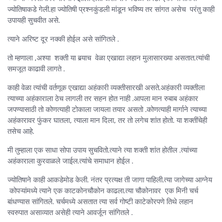
ज्योतिषाकडे गेली.हा ज्योतिषी प्रश्नकुंडली मांडून भविष्य तर सांगत असेच परंतु काही
उपायही सुचवीत असे.
त्याने अरिष्ट दूर नक्की होईल असे सांगितले .
तो म्हणाला ,अश्या शक्ती या बर्‍याच वेळा एखाद्या लहान मुलासारख्या असतात.त्यांची
समजूत काढावी लागते .
काही वेळा त्यांची वर्तणूक एखाद्या अहंकारी व्यक्तीसारखी असते.अहंकारी व्यक्तीला
त्याच्या अहंकाराला ठेच लागली तर सहन होत नाही .आपला मान रुबाब अहंकार
जपण्यासाठी तो कोणत्याही टोकाला जायला तयार असतो .कोणत्याही मार्गाने त्याच्या
अहंकारावर फुंकर घातला, त्याला मान दिला, तर तो लगेच शांत होतो. या शक्तींचेही
तसेच आहे.
मी तुम्हाला एक साधा सोपा उपाय सुचवितो.त्याने त्या शक्ती शांत होतील .त्यांच्या
अहंकाराला कुरवाळले जाईल.त्यांचे समाधान होईल .
ज्योतिषाने काही आकडेमोड केली. नंतर प्रत्यक्ष ती जागा पाहिली.त्या जागेच्या आग्नेय
कोपऱ्यांमध्ये त्याने एक काटकोनचौकोन काढला.त्या चौकोनावर एक मिनी चर्च
बांधण्यास सांगितले. चर्चमध्ये असतात त्या सर्व गोष्टी काटेकोरपणे तिथे लहान
स्वरुपात असाव्यात असेही त्याने आवर्जून सांगितले .