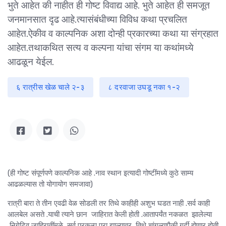
भुते आहेत की नाहीत ही गोष्ट विवाद्य आहे. भुते आहेत ही समजूत
जनमानसात दृढ आहे.त्यासंबंधीच्या विविध कथा प्रचलित
आहेत.ऐकीव व काल्पनिक अशा दोन्ही प्रकारच्या कथा या संग्रहात
आहेत.तथाकथित सत्य व कल्पना यांचा संगम या कथांमध्ये
आढळून येईल.
६ रात्रीस खेळ चाले २-३
८ दरवाजा उघडू नका १-२
(ही गोष्ट संपूर्णपणे काल्पनिक आहे .नाव स्थान इत्यादी गोष्टींमध्ये कुठे साम्य
आढळल्यास तो योगायोग समजावा)
रात्री बारा ते तीन एवढी वेळ सोडली तर तिथे काहीही अशुभ घडत नाही .सर्व काही
आलबेल असते .याची त्याने छान जाहिरात केली होती .आतापर्यंत नकळत झालेल्या
निगेटिव जाहिरातींमुळे, सर्व प्रकल्प पुरा झाल्यावर, तिथे चांगल्यापैकी गर्दी होणार होती