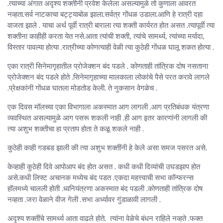
.त्याच्या अंगात अदृश्य शक्तीनी प्रवेश केलेला असल्यामुळे तो कुणाला आवरत
नव्हता.सर्व नाटकाचा बट्ट्याबोळ झाला.सर्वत्र गोंधळ उडाला.आणि हे रात्री दहा
वाजता झाले . याचा अर्थ पूर्वी रात्री बाराला त्या शक्ती कार्यरत होत असत .त्यापूर्वी त्या
शक्तीना काहीही करता येत नसे.आता त्यांची शक्ती, त्यांचे सामर्थ्य, त्यांच्या मर्यादा,
विस्तार पावल्या होत्या .रात्रीच्या कोणत्याही वेळी त्या कुठेही गोंधळ घालू शकत होत्या .
एका रात्री सिनेमागृहातील प्रोजेक्शन बंद पडले . कोणताही तांत्रिक दोष नसताना
प्रोजेक्शन बंद पडले होते .सिनेमागृहाच्या मालकाला लोकांचे पैसे परत करावे लागले
.प्रेक्षकांनी गोंधळ घातला मोडतोड केली. ते नुकसान वेगळेच .
एक दिवस मॉलच्या एका विभागाला अकस्मात आग लागली .आग प्रतिबंधक यंत्रणा
व्यवस्थित असल्यामुळे आग पसरू शकली नाही .ही आग इतर कारणांनी लागली की
त्या अशुभ शक्तीचा हा प्रताप होता ते कळू शकले नाही .
कुठेही काही गडबड झाली की त्या अशुभ शक्तींनी हे केले असा समज पसरत असे.
केव्हाही कुठेही दिवे आपोआप बंद होत असत . कधी कधी दिव्यांची उघडझाप होत
असे.कधी लिफ्ट अचानक मध्येच बंद पडत .एकदा महत्त्वाची सभा कॉन्फरन्स
हॉलमध्ये चालली होती .ध्वनियंत्रणा अकस्मात बंद पडली .कोणताही तांत्रिक दोष
नव्हता .जरा वेळाने वीज गेली .सभा अर्ध्यावर गुंडाळावी लागली .
अदृश्य शक्तींचे सामर्थ्य आता वाढले होते. त्यांना वेळेचे बंधन राहिले नव्हते .फक्त