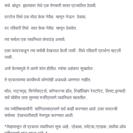
चर्च बांधून झाल्यावर तेथे एक मेणबत्ती सतत प्रज्वलित ठेवावी.
दररोज तिथे एक मोठा केक नेवैद्य म्हणून नेऊन ठेवावा.
दर रविवारी तिथे सात केक नेवैद्य म्हणून ठेवावेत.
त्या चर्चला एक व्यवस्थित कंपाउंड असावे.
एका फादरकडून त्या चर्चची देखभाल केली जावी . तिथे रविवारी प्रार्थना म्हटली
जावी .
असे केल्यामुळे ते आत्मे शांत होतील. त्यांचा अहंकार सुखावेल .
ते प्रकल्पाच्या कार्यांमध्ये कोणतेही अडथळे आणणार नाहीत.
मॉल, नाट्यगृह, सिनेथिएटर्स, कॉन्फरन्स हॉल, रिव्हॉल्व्हिंग रेस्टॉरंट, लिफ्ट,इत्यादी
सर्व चोवीस तास तुमच्या मर्जीप्रमाणे व्यवस्थित चालतील .
त्या ज्योतिषाचार्यांनी सांगितल्याप्रमाणे सर्व काही करण्यात आले .एका फादरची
चर्चच्या देखभालीसाठी नेमणूक करण्यात आली.
*तेव्हापासून तो प्रकल्प व्यवस्थित सुरू आहे . प्रेक्षक, पर्यटक,ग्राहक ,सर्वांचा ओघ