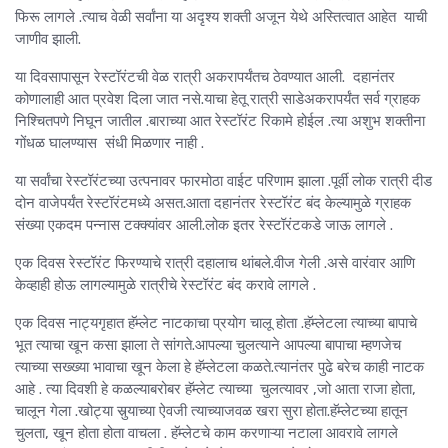
फिरू लागले .त्याच वेळी सर्वांना या अदृश्य शक्ती अजून येथे अस्तित्वात आहेत याची
जाणीव झाली.
या दिवसापासून रेस्टॉरंटची वेळ रात्री अकरापर्यंतच ठेवण्यात आली. दहानंतर
कोणालाही आत प्रवेश दिला जात नसे.याचा हेतू रात्री साडेअकरापर्यंत सर्व ग्राहक
निश्चितपणे निघून जातील .बाराच्या आत रेस्टॉरंट रिकामे होईल .त्या अशुभ शक्तीना
गोंधळ घालण्यास संधी मिळणार नाही .
या सर्वांचा रेस्टॉरंटच्या उत्पनावर फारमोठा वाईट परिणाम झाला .पूर्वी लोक रात्री दीड
दोन वाजेपर्यंत रेस्टॉरंटमध्ये असत.आता दहानंतर रेस्टॉरंट बंद केल्यामुळे ग्राहक
संख्या एकदम पन्नास टक्क्यांवर आली.लोक इतर रेस्टॉरंटकडे जाऊ लागले .
एक दिवस रेस्टॉरंट फिरण्याचे रात्री दहालाच थांबले.वीज गेली .असे वारंवार आणि
केव्हाही होऊ लागल्यामुळे रात्रीचे रेस्टॉरंट बंद करावे लागले .
एक दिवस नाट्यगृहात हॅम्लेट नाटकाचा प्रयोग चालू होता .हॅम्लेटला त्याच्या बापाचे
भूत त्याचा खून कसा झाला ते सांगते.आपल्या चुलत्याने आपल्या बापाचा म्हणजेच
त्याच्या सख्ख्या भावाचा खून केला हे हॅम्लेटला कळते.त्यानंतर पुढे बरेच काही नाटक
आहे . त्या दिवशी हे कळल्याबरोबर हॅम्लेट त्याच्या चुलत्यावर ,जो आता राजा होता,
चालून गेला .खोट्या सुर्‍याच्या ऐवजी त्याच्याजवळ खरा सुरा होता.हॅम्लेटच्या हातून
चुलता, खून होता होता वाचला . हॅम्लेटचे काम करणाऱ्या नटाला आवरावे लागले