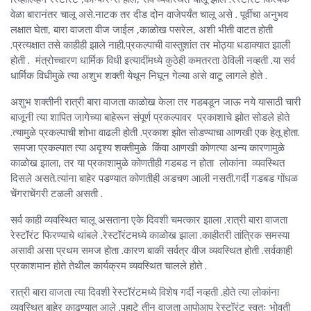
वेळा बारानंतर चालू असे.नाटक तर दीड दोन वाजेपर्यंत चालू असे . पूर्वीचा अनुभव
लक्षात घेता, बारा वाजता वीज जाईल ,काळोख पसरेल, अशी भीती वाटत होती
.प्रत्यक्षात तसे काहीही झाले नाही.प्रकल्पाची वास्तुशांत तर मोठ्या धडाक्यात झाली
होती . मंत्रोच्चारण धार्मिक विधी इत्यादींमध्ये कुठेही कमतरता ठेविली नव्हती .या सर्व
धार्मिक विधीमुळे त्या अशुभ शक्ती येथून निघून गेल्या असे वाटू लागले होते .
अशुभ शक्तीनी रात्री बारा वाजता काळोख केला तर गडबडून जाऊ नये यासाठी चारी
बाजूनी त्या शापित जागेच्या बाहेरून संपूर्ण प्रकल्पावर प्रकाशाचे झोत सोडले होते
.त्यामुळे प्रकल्पाची शोभा वाढली होती .प्रकाश झोत सोडण्याचा आणखी एक हेतू होता.
समजा प्रकल्पात त्या अदृश्य शक्तीमुळे किंवा आणखी कोणत्या अन्य कारणामुळे
काळोख झाला, तर या प्रकाशामुळे कोणतीही गडबड न होता लोकांना व्यवस्थित
दिसले असते.त्यांना बाहेर पडण्यात कोणतीही अडचण आली नसती.गर्दी गडबड गोंधळ
चेंगराचेंगरी टळली असती .
सर्व काही व्यवस्थित चालू असताना एके दिवशी चमत्कार झाला .रात्री बारा वाजता
रेस्टॉरंट फिरण्याचे थांबले .रेस्टॉरंटमध्ये काळोख झाला .काहीतरी तांत्रिक समस्या
असावी असा प्रथम समज होता .कारण बाकी सर्वत्र वीज व्यवस्थित होती .सर्वकाही
प्रकाशमान होते तेथील कार्यक्रम व्यवस्थित चालले होते .
रात्री बारा वाजता त्या दिवशी रेस्टॉरंटमध्ये विशेष गर्दी नव्हती .होते त्या लोकांना
व्यवस्थित बाहेर काढण्यात आले .पहाटे तीन वाजता आपोआप रेस्टॉरंट स्वतः भोवती