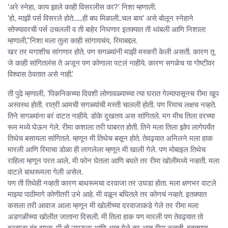
'अरे स्नेहा, काय झाले काही विसरलीस का?' निशा म्हणाली.
'हो, माझी पर्स विसरले होते......ही बघ मिळाली..चल बाय' असे बोलून स्नेहाने
सोफ्यावरची पर्स उचलली व ती बाहेर निघणार इतक्यात ती थांबली आणि निशाला
म्हणाली,"निशा मला तुला काही सांगायचंय, रिमाबद्दल.
खर तर मगाशीच सांगणार होते. पण सगळ्यांनी माझी मस्करी केली असती. कारण तू
जे काही सांगितलंस ते अजून पण कोणाला पटलं नाहीये. कारण सगळेच या गोष्टीवर
विश्वास ठेवतात असे नाही.'
ती पुढे म्हणाली, 'पिकनिकच्या दिवशी लोणावळ्याच्या त्या घरात गेल्यापासूनच रीमा खूप
अस्वस्थ होती. रात्री आमची सगळ्यांची मस्ती चालली होती. पण रिमाच लक्षच नव्हते.
तिने सगळ्यांना बरं वाटत नाहीये. डोके दुखतय अस सांगितले. मग मीच तिला वरच्या
रूम मध्ये घेऊन गेले. रीमा कशाला तरी घाबरत होती. तिने मला तिला झोप लागेपर्यंत
तिथेच बसायला सांगितले. म्हणून मी तिथेच बसून होते. तेवढ्यात अनिलने मला हाक
मारली आणि रिमाचा डोळा ही लागलेला म्हणून मी खाली गेले. पण मोबाइल तिथेच
राहिला म्हणून परत आले, मी फोन घेतला आणि बघते तर रीमा खोलीमध्ये नव्हती. मला
वाटले बाथरूमला गेली असेल.
पण ती तिथेही नव्हती कारण बाथरूमचा दरवाजा तर उघडा होता. मला क्षणभर वाटले
माझ्या पाठीमागे कोणीतरी उभे आहे. मी वळून बघितले तर कोणचं नव्हते. इतक्यात
कसला तरी आवाज आला म्हणून मी खोलीच्या दरवाजाकडे गेले तर रीमा मला
अडगळीच्या खोलीत जाताना दिसली. मी तिला हाक पण मारली पण तेवढ्यात तो