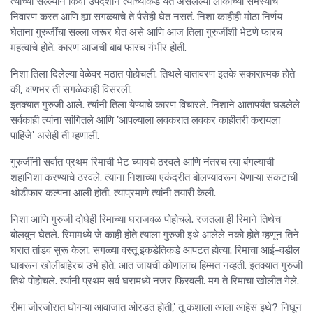
त्यांच्या सल्ल्याने किंवा उपदेशाने त्यांच्याकडे येत असलेल्या लोकांच्या समस्यांचे
निवारण करत आणि ह्या सगळ्याचे ते पैसेही घेत नसतं. निशा काहीही मोठा निर्णय
घेताना गुरुजींचा सल्ला जरूर घेत असे आणि आज तिला गुरुजींशी भेटणे फारच
महत्वाचे होते. कारण आजची बाब फारच गंभीर होती.
निशा तिला दिलेल्या वेळेवर मठात पोहोचली. तिथले वातावरण इतके सकारात्मक होते
की, क्षणभर ती सगळेकाही विसरली.
इतक्यात गुरुजी आले. त्यांनी तिला येण्याचे कारण विचारले. निशाने आतापर्यंत घडलेले
सर्वकाही त्यांना सांगितले आणि 'आपल्याला लवकरात लवकर काहीतरी करायला
पाहिजे' असेही ती म्हणाली.
गुरुजींनी सर्वात प्रथम रिमाची भेट घ्यायचे ठरवले आणि नंतरच त्या बंगल्याची
शहानिशा करण्याचे ठरवले. त्यांना निशाच्या एकंदरीत बोलण्यावरून येणाऱ्या संकटाची
थोडीफार कल्पना आली होती. त्याप्रमाणे त्यांनी तयारी केली.
निशा आणि गुरुजी दोघेही रिमाच्या घराजवळ पोहोचले. रजतला ही रिमाने तिथेच
बोलवून घेतले. रिमामध्ये जे काही होते त्याला गुरुजी इथे आलेले नको होते म्हणून तिने
घरात तांडव सुरू केला. सगळ्या वस्तू इकडेतिकडे आपटत होत्या. रिमाचा आई-वडील
घाबरून खोलीबाहेरच उभे होते. आत जायची कोणालाच हिम्मत नव्हती. इतक्यात गुरुजी
तिथे पोहोचले. त्यांनी प्रथम सर्व घरामध्ये नजर फिरवली. मग ते रिमाचा खोलीत गेले.
रीमा जोरजोरात घोगऱ्या आवाजात ओरडत होती,' तू कशाला आला आहेस इथे? निघून