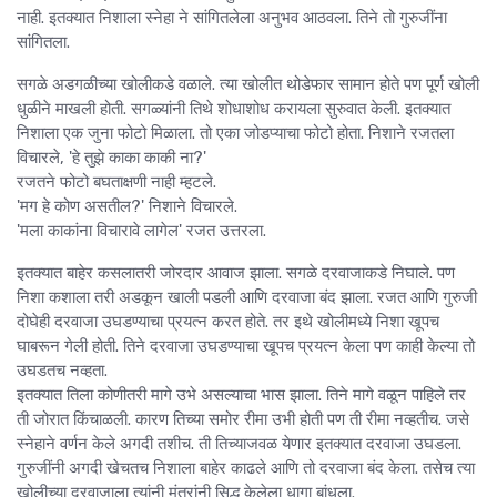
नाही. इतक्यात निशाला स्नेहा ने सांगितलेला अनुभव आठवला. तिने तो गुरुजींना
सांगितला.
सगळे अडगळीच्या खोलीकडे वळाले. त्या खोलीत थोडेफार सामान होते पण पूर्ण खोली
धुळीने माखली होती. सगळ्यांनी तिथे शोधाशोध करायला सुरुवात केली. इतक्यात
निशाला एक जुना फोटो मिळाला. तो एका जोडप्याचा फोटो होता. निशाने रजतला
विचारले, 'हे तुझे काका काकी ना?'
रजतने फोटो बघताक्षणी नाही म्हटले.
'मग हे कोण असतील?' निशाने विचारले.
'मला काकांना विचारावे लागेल' रजत उत्तरला.
इतक्यात बाहेर कसलातरी जोरदार आवाज झाला. सगळे दरवाजाकडे निघाले. पण
निशा कशाला तरी अडकून खाली पडली आणि दरवाजा बंद झाला. रजत आणि गुरुजी
दोघेही दरवाजा उघडण्याचा प्रयत्न करत होते. तर इथे खोलीमध्ये निशा खूपच
घाबरून गेली होती. तिने दरवाजा उघडण्याचा खूपच प्रयत्न केला पण काही केल्या तो
उघडतच नव्हता.
इतक्यात तिला कोणीतरी मागे उभे असल्याचा भास झाला. तिने मागे वळून पाहिले तर
ती जोरात किंचाळली. कारण तिच्या समोर रीमा उभी होती पण ती रीमा नव्हतीच. जसे
स्नेहाने वर्णन केले अगदी तशीच. ती तिच्याजवळ येणार इतक्यात दरवाजा उघडला.
गुरुजींनी अगदी खेचतच निशाला बाहेर काढले आणि तो दरवाजा बंद केला. तसेच त्या
खोलीच्या दरवाजाला त्यांनी मंत्रांनी सिद्ध केलेला धागा बांधला.