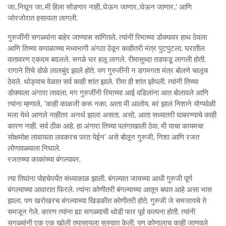
जा..निघून जा..मी हिला सोडणार नाही..घेऊन जाणार..घेऊन जाणार..' आणि
जोरजोरात हसायला लागली.
गुरुजींनी सगळ्यांना बाहेर जाण्यास सांगितले. त्यांनी रिमाच्या डोक्यावर हाथ ठेवला
आणि तिच्या कपाळाच्या मध्यभागी अंगठा ठेवून काहीतरी मंत्र पुटपुटला. घरातील
वातावरण एकदम बदलले. सगळे घर हलू लागले. रीमासुध्दा तडफडू लागली होती.
रागाने तिचे डोळे लालबुंद झाले होते. पण गुरुजींनी न डगमगता मंत्र बोलणे चालूच
ठेवले. थोड्याच वेळात सर्व काही शांत झाले. रीमा ही शांत झोपली. त्यांनी तिच्या
डोक्याला अंगारा लावला. मग गुरुजींनी रिमाच्या आई वडिलांना आत बोलावले आणि
त्यांना म्हणाले, 'काही काळजी करू नका. आता मी आलोय. बरं झालं निशाने योग्यवेळी
मला येथे आणले नाहीतर अनर्थ झाला असता. असो, आता सध्यातरी घाबरण्याचे काही
कारण नाही. सर्व ठीक आहे. हा अंगारा तिच्या पलंगाखाली ठेवा. मी याचा कायमचा
सोक्षमोक्ष लावायला लवकरच परत येईन' असे बोलून गुरुजी, निशा आणि रजत
लोणावळ्याला निघाले.
रजतच्या काकांच्या बंगल्यावर.
त्या तिघांना पोहचेपर्यंत संध्याकाळ झाली. बंगल्यात जायच्या आधी गुरुजी पूर्ण
बंगल्याच्या आवारात फिरले. त्यांना कोणीतरी बंगल्याच्या आतून बघत आहे असा भास
झाला. पण खरोखरच बंगल्याच्या खिडकीत कोणीतरी होते. गुरुजी जे समजायचे ते
समजून गेले. कारण त्यांना ह्या सगळ्याची थोडी फार पूर्व कल्पना होती. त्यांनी
सगळ्यांनी एक एक खोली तपासायला सुरुवात केली. पण कोणालाच काही जाणवले