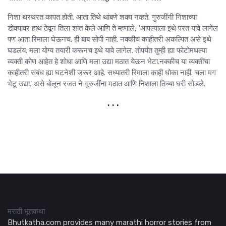
निशा थरथरत कापत होती. आता तिथे थांबणे शक्य नव्हते. गुरुजींनी निशाच्या
डोक्यावर हाथ ठेवून तिला शांत केले आणि ते म्हणाले, 'आपल्याला इथे परत यावे लागेल
पण आता रिमाला घेऊनच. ही बाब सोपी नाही. नक्कीच काहीतरी अकल्पित असे इथे
घडलंय. मला योग्य तयारी करूनच इथे यावे लागेल. तोपर्यंत तुम्ही ह्या फोटोमधल्या
व्यक्ती कोण आहेत हे शोधा आणि मला उद्या मठात येऊन भेटा.नक्कीच या व्यक्तींचा
काहीतरी संबंध ह्या घटनेशी जरूर आहे. सध्यातरी रिमाला काही धोका नाही. चला मग
भेटू उद्या.' असे बोलून रजत ने गुरुजींना मठात आणि निशाला तिच्या घरी सोडले.
. . .
मराठी भूतकथा
Bhutkatha.com provides many marathi horror stories from