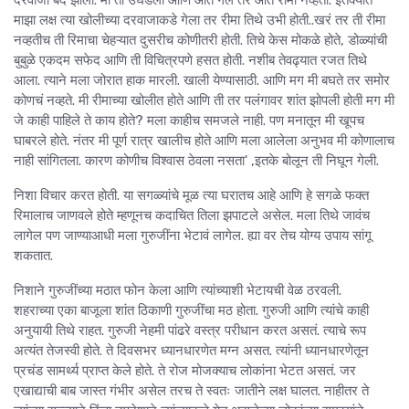
दरवाजा बंद झाला. मी तो उघडला आणि आत गेले तर आत रीमा नव्हती. इतक्यात
माझा लक्ष त्या खोलीच्या दरवाजाकडे गेला तर रीमा तिथे उभी होती..खरं तर ती रीमा
नव्हतीच ती रिमाचा चेहऱ्यात दुसरीच कोणीतरी होती. तिचे केस मोकळे होते, डोळ्यांची
बुबुळे एकदम सफेद आणि ती विचित्रपणे हसत होती. नशीब तेवढ्यात रजत तिथे
आला. त्याने मला जोरात हाक मारली. खाली येण्यासाठी. आणि मग मी बघते तर समोर
कोणचं नव्हते. मी रीमाच्या खोलीत होते आणि ती तर पलंगावर शांत झोपली होती मग मी
जे काही पाहिले ते काय होते? मला काहीच समजले नाही. पण मनातून मी खूपच
घाबरले होते. नंतर मी पूर्ण रात्र खालीच होते आणि मला आलेला अनुभव मी कोणालाच
नाही सांगितला. कारण कोणीच विश्वास ठेवला नसता' ,इतके बोलून ती निघून गेली.
निशा विचार करत होती. या सगळ्यांचे मूळ त्या घरातच आहे आणि हे सगळे फक्त
रिमालाच जाणवले होते म्हणूनच कदाचित तिला झपाटले असेल. मला तिथे जावंच
लागेल पण जाण्याआधी मला गुरुजींना भेटावं लागेल. ह्या वर तेच योग्य उपाय सांगू
शकतात.
निशाने गुरुजींच्या मठात फोन केला आणि त्यांच्याशी भेटायची वेळ ठरवली.
शहराच्या एका बाजूला शांत ठिकाणी गुरुजींचा मठ होता. गुरुजी आणि त्यांचे काही
अनुयायी तिथे राहत. गुरुजी नेहमी पांढरे वस्त्र परीधान करत असतं. त्याचे रूप
अत्यंत तेजस्वी होते. ते दिवसभर ध्यानधारणेत मग्न असत. त्यांनी ध्यानधारणेतून
प्रचंड सामर्थ्य प्राप्त केले होते. ते रोज मोजक्याच लोकांना भेटत असतं. जर
एखाद्याची बाब जास्त गंभीर असेल तरच ते स्वतः जातीने लक्ष घालत. नाहीतर ते